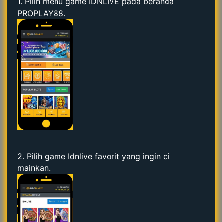
1. Pilih menu game IDNLIVE pada beranda
PROPLAY88.
2. Pilih game Idnlive favorit yang ingin di
mainkan.