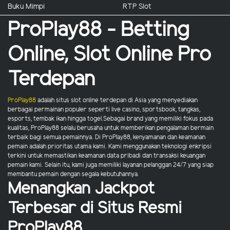
Buku Mimpi
RTP Slot
ProPlay88 - Betting
Online, Slot Online Pro
Terdepan
ProPlay88
adalah situs slot online terdepan di Asia yang menyediakan
berbagai permainan populer seperti live casino, sportsbook, tangkas,
esports, tembak ikan hingga togel.Sebagai brand yang memiliki fokus pada
kualitas, ProPlay88 selalu berusaha untuk memberikan pengalaman bermain
terbaik bagi semua pemainnya. Di ProPlay88, kenyamanan dan keamanan
pemain adalah prioritas utama kami. Kami menggunakan teknologi enkripsi
terkini untuk memastikan keamanan data pribadi dan transaksi keuangan
pemain kami. Selain itu, kami juga memiliki layanan pelanggan 24/7 yang siap
membantu pemain dengan segala kebutuhannya.
Menangkan Jackpot
Terbesar di Situs Resmi
ProPlay88