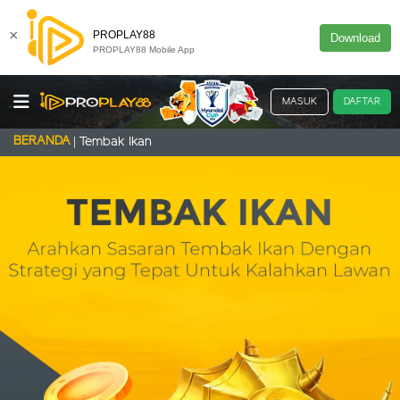
×
PROPLAY88
Download
PROPLAY88 Mobile App
MASUK
DAFTAR
BERANDA
Tembak Ikan